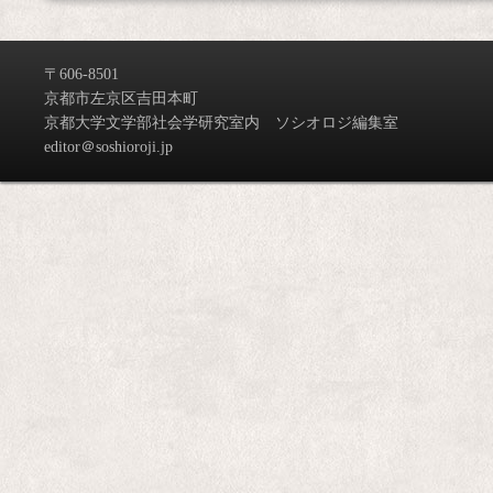
〒606-8501
京都市左京区吉田本町
京都大学文学部社会学研究室内 ソシオロジ編集室
editor＠soshioroji.jp