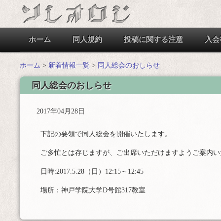
ホーム
同人規約
投稿に関する注意
入会
ホーム
>
新着情報一覧
>
同人総会のおしらせ
同人総会のおしらせ
2017年04月28日
下記の要領で同人総会を開催いたします。
ご多忙とは存じますが、ご出席いただけますようご案内い
日時:2017.5.28（日）12:15～12:45
場所：
神戸学院大学D号館317教室