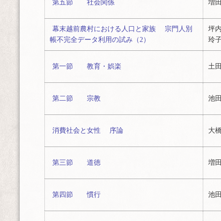
第五節 社会関係
増田
幕末越前農村における人口と家族 宗門人別
坪内
帳不完全データ利用の試み（2）
玲
第一節 教育・娯楽
土田
第二節 宗教
池田
消費社会と女性 序論
大橋
第三節 道徳
増田
第四節 慣行
池田