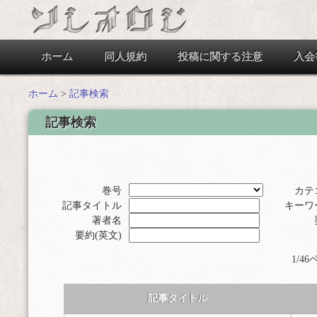
ホーム
同人規約
投稿に関する注意
入会
ホーム
>
記事検索
記事検索
巻号
カテ
記事タイトル
キーワ
著者名
要約(英文)
1/4
記事タイトル