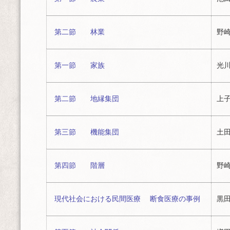
第二節 林業
野崎
第一節 家族
光川
第二節 地縁集団
上子
第三節 機能集団
土田
第四節 階層
野崎
現代社会における民間医療 断食医療の事例
黒田