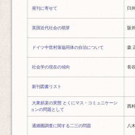
発刊に寄せて
臼井
英国近代社会の萌芽
阪井
ドイツ中世村落協同体の自治について
森 
社会学の現在の傾向
長谷
新刊図書リスト
大衆娯楽の実態 とくにマス・コミュニケーシ
西村
ョンの問題として
通婚圏調査に関する二三の問題
八木