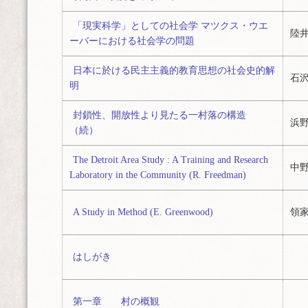
「現実科学」としての社会学 マツクス・ウエ
陸井
ーバーにおける社会学の問題
日本に於ける民主主義的教育思想の社会史的解
石沢
明
封鎖性、開放性より見たる一村落の構造
浜野
（続）
The Detroit Area Study : A Training and Research
中野
Laboratory in the Community (R. Freedman)
A Study in Method (E. Greenwood)
領家
はしがき
第一章 村の概観