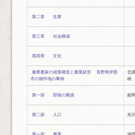
第二章 生業
第三章 社会構成
第四章 文化
兼業農家の就業構造と農業経営 長野県伊那
北原
市の畑作地の事例
雄
第一節 部落の素描
姫岡
第二節 人口
光川
第一節 農業
池田