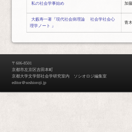
私の社会学事始め
加藤
大藪寿一著『現代社会病理論 社会学社会心
青木
理学ノート 』
〒606-8501
京都市左京区吉田本町
京都大学文学部社会学研究室内 ソシオロジ編集室
editor＠soshioroji.jp