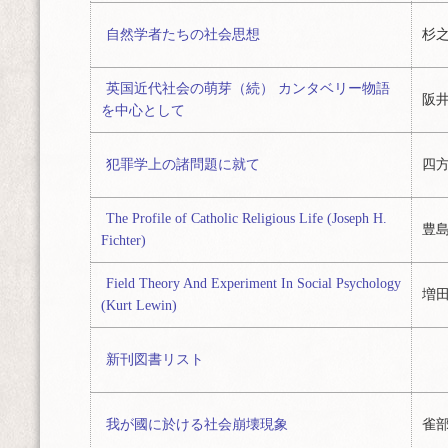
自然学者たちの社会思想
杉之
英国近代社会の萌芽（続） カンタベリー物語
阪井
を中心として
犯罪学上の諸問題に就て
四方
The Profile of Catholic Religious Life (Joseph H.
豊島
Fichter)
Field Theory And Experiment In Social Psychology
増田
(Kurt Lewin)
新刊図書リスト
我が國に於ける社会崩壊現象
雀部