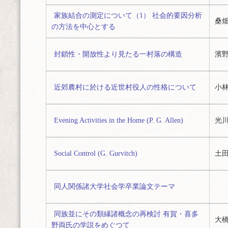
家族結合の測定について（1） 社会的要因分析
桑畑
の方法を中心とする
封鎖性・開放性より見たる一村落の構造
濱野
近郊農村に於ける近世村役人の性格について
小林
Evening Activities in the Home (P. G. Allen)
光川
Social Control (G. Gurvitch)
土田
同人関係諸大学社会学卒業論文テーマ
同族並にその類縁諸概念の再検討 有賀・喜多
大橋
野両氏の学説をめぐつて